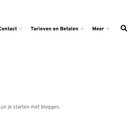
Contact
Tarieven en Betalen
Meer
Contact
Tarieven
Meer
submenu
en
submenu
enu
Betalen
submenu
 kun je starten met bloggen.