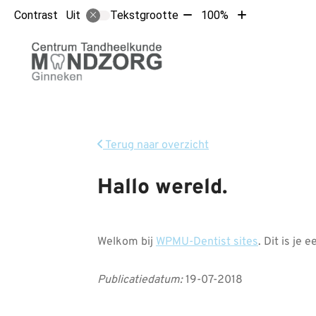
Tekst
Tekst
Contrast
Tekstgrootte
100%
Uit
verkleinen
vergroten
met
met
Hoofdm
10%
10%
Terug naar overzicht
Hallo wereld.
Welkom bij
WPMU-Dentist sites
. Dit is je
Publicatiedatum:
19-07-2018