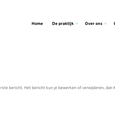
enu
Home
De praktijk
Over ons
De
Over
praktijk
ons
submenu
subm
 eerste bericht. Het bericht kun je bewerken of verwijderen, dan