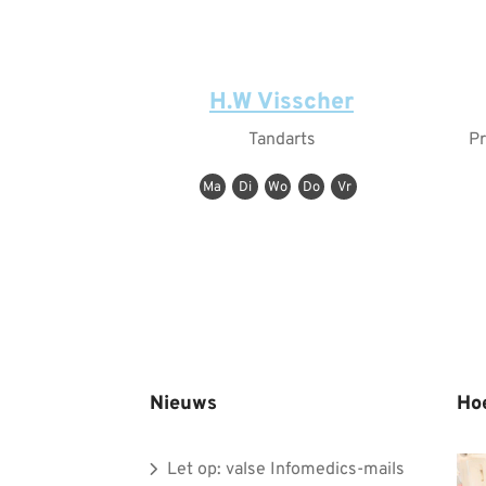
H.W Visscher
Tandarts
Pr
Ma
Di
Wo
Do
Vr
Nieuws
Ho
Let op: valse Infomedics-mails