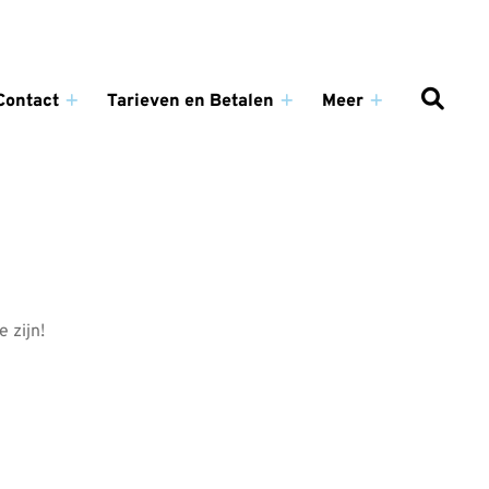
Contact
Tarieven en Betalen
Meer
Contact
Tarieven
Meer
submenu
en
submenu
enu
Betalen
submenu
 zijn!