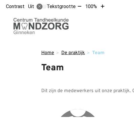
Tekst
Tekst
Contrast
Tekstgrootte
100%
Uit
verkleinen
vergroten
met
met
Hoofdm
10%
10%
Home
De praktijk
Team
Team
Dit zijn de medewerkers uit onze praktijk. 