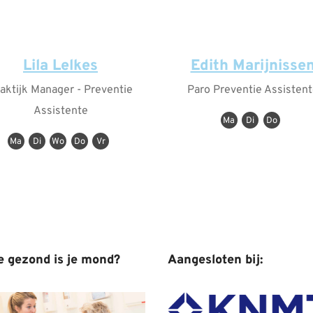
Lila Lelkes
Edith Marijnisse
aktijk Manager - Preventie
Paro Preventie Assistent
Assistente
Ma
Di
Do
Ma
Di
Wo
Do
Vr
e gezond is je mond?
Aangesloten bij: