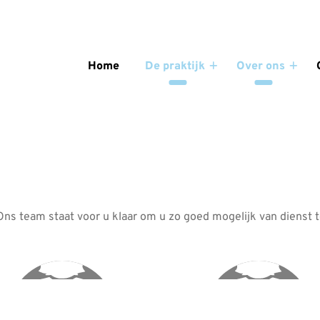
enu
Home
De praktijk
Over ons
De
Over
praktijk
ons
submenu
subm
Ons team staat voor u klaar om u zo goed mogelijk van dienst te